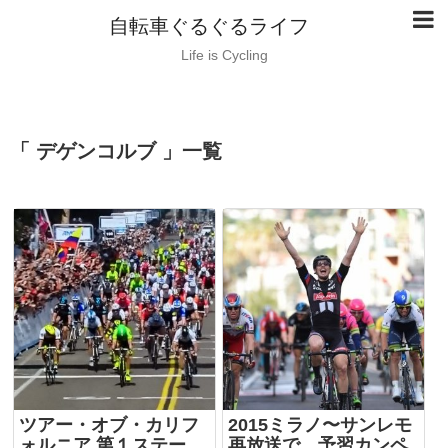
自転車ぐるぐるライフ
Life is Cycling
「 デゲンコルブ 」一覧
ツアー・オブ・カリフ
2015ミラノ〜サンレモ
ォルニア 第１ステー
再放送で、予習カンペ