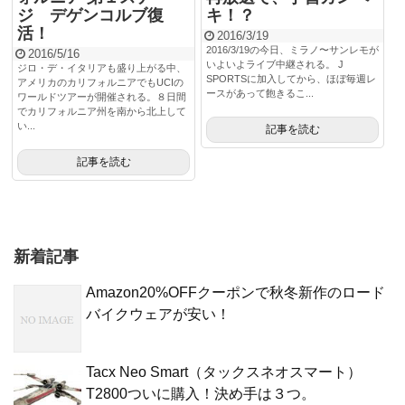
ジ デゲンコルブ復
キ！？
活！
2016/3/19
2016/3/19の今日、ミラノ〜サンレモが
2016/5/16
いよいよライブ中継される。 J
ジロ・デ・イタリアも盛り上がる中、
SPORTSに加入してから、ほぼ毎週レ
アメリカのカリフォルニアでもUCIの
ースがあって飽きるこ...
ワールドツアーが開催される。８日間
でカリフォルニア州を南から北上して
い...
記事を読む
記事を読む
新着記事
Amazon20%OFFクーポンで秋冬新作のロード
バイクウェアが安い！
Tacx Neo Smart（タックスネオスマート）
T2800ついに購入！決め手は３つ。