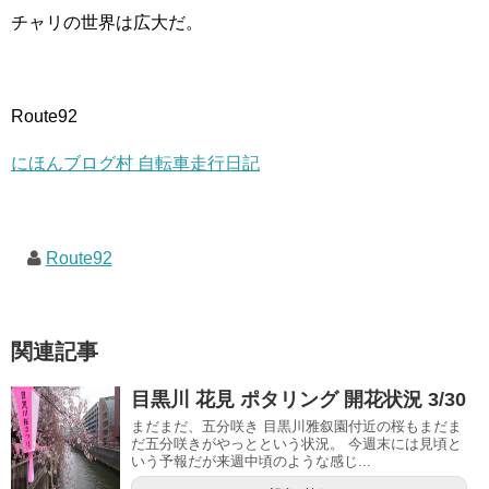
チャリの世界は広大だ。
Route92
にほんブログ村 自転車走行日記
Route92
関連記事
目黒川 花見 ポタリング 開花状況 3/30
まだまだ、五分咲き 目黒川雅叙園付近の桜もまだま
だ五分咲きがやっとという状況。 今週末には見頃と
いう予報だが来週中頃のような感じ...