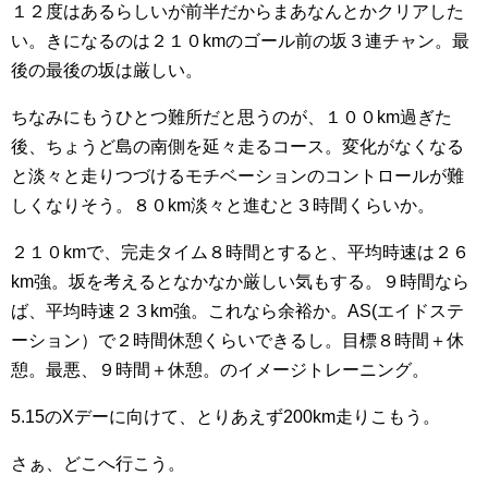
１２度はあるらしいが前半だからまあなんとかクリアした
い。きになるのは２１０kmのゴール前の坂３連チャン。最
後の最後の坂は厳しい。
ちなみにもうひとつ難所だと思うのが、１００km過ぎた
後、ちょうど島の南側を延々走るコース。変化がなくなる
と淡々と走りつづけるモチベーションのコントロールが難
しくなりそう。８０km淡々と進むと３時間くらいか。
２１０kmで、完走タイム８時間とすると、平均時速は２６
km強。坂を考えるとなかなか厳しい気もする。９時間なら
ば、平均時速２３km強。これなら余裕か。AS(エイドステ
ーション）で２時間休憩くらいできるし。目標８時間＋休
憩。最悪、９時間＋休憩。のイメージトレーニング。
5.15のXデーに向けて、とりあえず200km走りこもう。
さぁ、どこへ行こう。