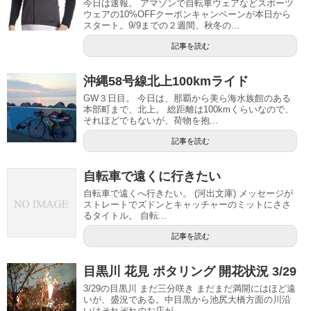
今日は速報。 アマゾンで自転車ウェアなどスポーツ
ウェアの10%OFFクーポンキャンペーンが本日から
スタート。9/9までの２週間、秋冬の...
記事を読む
沖縄58号線北上100kmライド
GW３日目。 今日は、那覇から美ら海水族館のある
本部町まで、北上。 総距離は100kmくらいなので、
それほどでもないが、荷物を抱...
記事を読む
自転車で遠くに行きたい
自転車で遠くへ行きたい。 (河出文庫) メッセージが
ストレートでズドンとキャッチャーのミットにささ
るタイトル。 自転...
記事を読む
目黒川 花見 ポタリング 開花状況 3/29
3/29の目黒川 まだ三分咲き まだまだ満開にはほど遠
いが、盛況である。中目黒から池尻大橋方面の川沿
いはそれぞれのお店が...