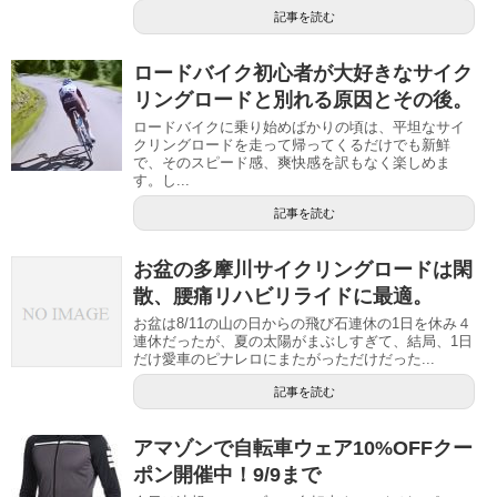
記事を読む
ロードバイク初心者が大好きなサイク
リングロードと別れる原因とその後。
ロードバイクに乗り始めばかりの頃は、平坦なサイ
クリングロードを走って帰ってくるだけでも新鮮
で、そのスピード感、爽快感を訳もなく楽しめま
す。し...
記事を読む
お盆の多摩川サイクリングロードは閑
散、腰痛リハビリライドに最適。
お盆は8/11の山の日からの飛び石連休の1日を休み４
連休だったが、夏の太陽がまぶしすぎて、結局、1日
だけ愛車のピナレロにまたがっただけだった...
記事を読む
アマゾンで自転車ウェア10%OFFクー
ポン開催中！9/9まで