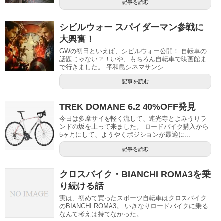
記事を読む
シビルウォー スパイダーマン参戦に
大興奮！
GWの初日といえば、シビルウォー公開！ 自転車の
話題じゃない？！いや、もちろん自転車で映画館ま
で行きました。 平和島シネマサンシ...
記事を読む
TREK DOMANE 6.2 40%OFF発見
今日は多摩サイを軽く流して、連光寺とよみうりラ
ンドの坂を上って来ました。 ロードバイク購入から
5ヶ月にして、ようやくポジションが最適に...
記事を読む
クロスバイク・BIANCHI ROMA3を乗
り続ける話
実は、初めて買ったスポーツ自転車はクロスバイク
のBIANCHI ROMA3。 いきなりロードバイクに乗る
なんて考えは持てなかった。 ...